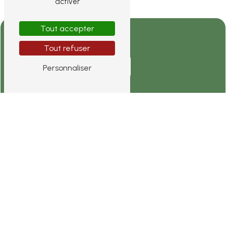
activer
Tout accepter
Tout refuser
Personnaliser
Adresse
28 Rue Charles Lechevrel
28260 Anet
Téléphone
07 68 87 03 53